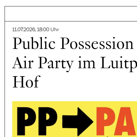
Luitpoldblock
11.07.2026, 18:00 Uhr
Public Possessio
Air Party im Luit
Hof