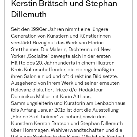
Kerstin Brätsch und Stephan
Dillemuth
Seit den 1990er Jahren nimmt eine jüngere
Generation von Künstlern und Künstlerinnen
verstärkt Bezug auf das Werk von Florine
Stettheimer. Die Malerin, Dichterin und New
Yorker „Socialite“ bewegte sich in der ersten
Hälfte des 20. Jahrhunderts in einem illustren
Kreis Kulturschaffender, die sie regelmäßig in
ihren Salon einlud und oft direkt ins Bild setzte.
Ausgehend von ihrem Werk und seiner erneuten
Relevanz diskutiert frieze d/e-Redakteur
Dominikus Müller mit Karin Althaus,
Sammlungsleiterin und Kuratorin am Lenbachhaus
(bis Anfang Januar 2015 ist dort die Ausstellung
„Florine Stettheimer“ zu sehen), sowie den
Künstlern Kerstin Brätsch und Stephan Dillemuth
über Hommagen, Wahlverwandtschaften und die
Rolle des Sozialen in der Kunst. Wie ist ein Kontext