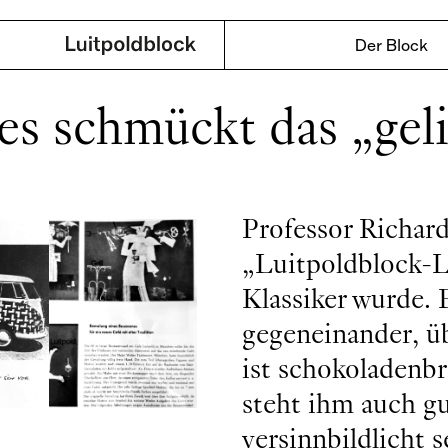
Der Block
es schmückt das „gel
Professor Richar
„Luitpoldblock-L
Klassiker wurde. 
gegeneinander, ü
ist schokoladenbr
steht ihm auch gu
versinnbildlicht 