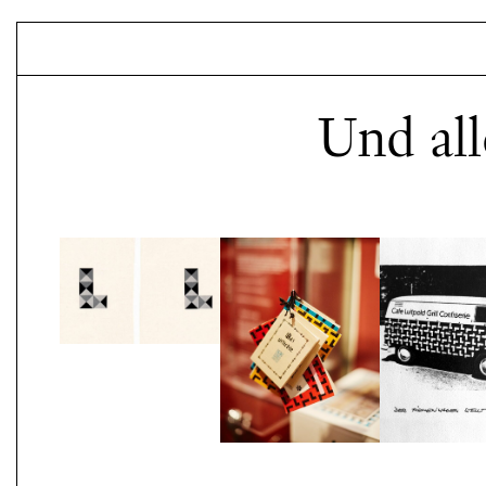
Luitpoldblock
Und all