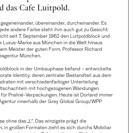
d das Cafe Luitpold.
, gegeneinander, übereinander, durcheinander. Es
jede andere Farbe steht ihm auch gut zu Gesicht:
dlicht seit 7. September 1962 den Luitpoldblock und
die Luxus-Marke aus München in die Welt hinaus
nem Meister der guten Form, Professor Richard
eagentur München.
tpoldblock in der Umbauphase befand – entwickelte
orate Identity, deren zentraler Bestandteil aus dem
draten mit verschiedenfarbiger Unterteilung
Faltschachteln mit hochgezogenen Wandungen
 für Praliné-Verpackungen. Heute ist Dorland immer
 Agentur innerhalb der Grey Global Group/WPP
se ohne das „L“. Das winzigste prägt die
n, in großen Formaten zieht es sich durchs Mobiliar